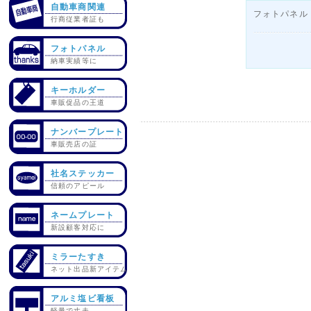
自動車商関連
フォトパネル
行商従業者証も
フォトパネル
納車実績等に
キーホルダー
車販促品の王道
ナンバープレート
車販売店の証
社名ステッカー
信頼のアピール
ネームプレート
新設顧客対応に
ミラーたすき
ネット出品新アイテム
アルミ塩ビ看板
軽量で丈夫